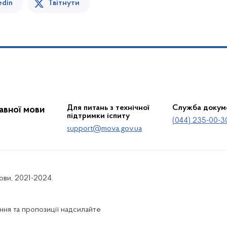
edin
Твітнути
Для питань з технічної
Служба докум
жавної мови
підтримки іспиту
(044) 235-00-3
support@mova.gov.ua
мови, 2021-2024.
ня та пропозиції надсилайте