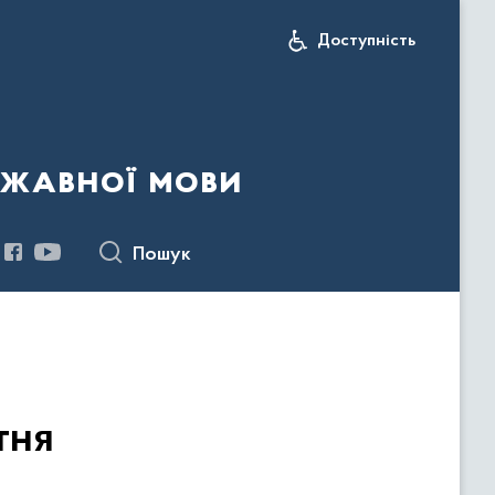
Доступність
ржавної мови
Пошук
тня