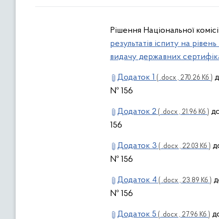
Рішення Національної комісі
результатів іспиту на ріве
видачу державних сертифік
Додаток 1
д
( .docx , 270.26 Кб )
№ 156
Додаток 2
до
( .docx , 21.96 Кб )
156
Додаток 3
до
( .docx , 22.03 Кб )
№ 156
Додаток 4
д
( .docx , 23.89 Кб )
№ 156
Додаток 5
до
( .docx , 27.96 Кб )