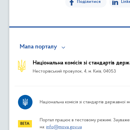
Поділитися
Link
Мапа порталу
Національна комісія зі стандартів дер
Несторівський провулок, 4, м. Київ, 04053
Національна комісія зі стандартів державної 
Портал працює в тестовому режимі. Зауважен
на:
info@mova.gov.ua