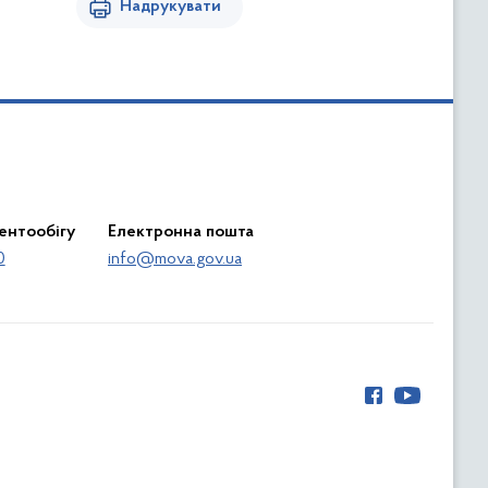
Надрукувати
ентообігу
Електронна пошта
0
info@mova.gov.ua