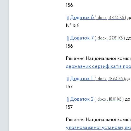
156
Додаток 6
до
( .docx , 48.64 Кб )
№ 156
Додаток 7
до
( .docx , 27.51 Кб )
156
Рішення Національної комісі
державних сертифікатів пр
Додаток 1
до
( .docx , 18.64 Кб )
157
Додаток 2
до 
( .docx , 18.01 Кб )
157
Рішення Національної комісі
уповноваженої установи, як