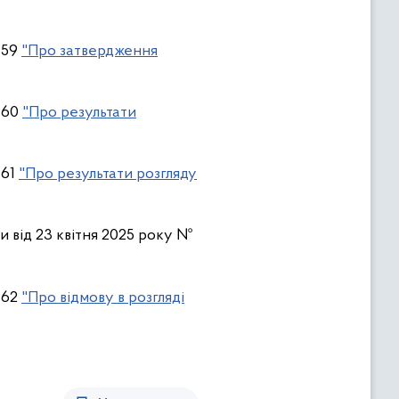
 159
"Про затвердження
 160
"Про результати
161
"Про результати розгляду
и від 23 квітня 2025 року №
 162
"Про відмову в розгляді