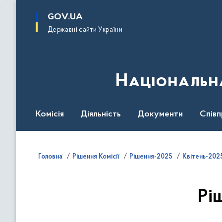
до
основного
GOV.UA
вмісту
Державні сайти України
Національна
Комісія
Діяльність
Документи
Співп
Головна
Рішення Комісії
Рішення-2025
Квітень-202
Рі