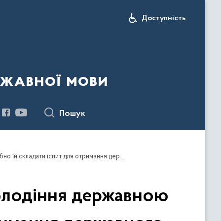
Доступність
ржавної мови
Пошук
Якщо в особи є посвідчення щодо вільного володіння державною мовою, чи потрібно їй складати іспит для отримання державного сертифіката?
володіння державною