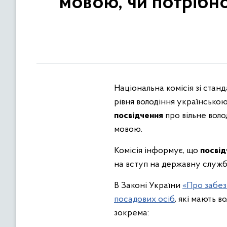
мовою, чи потрібно
Національна комісія зі ста
рівня володіння українсько
посвідчення
про вільне вол
мовою.
Комісія інформує, що
посвід
на вступ на державну служб
В
Законі України
«Про забез
посадових осіб
, які мають 
зокрема: