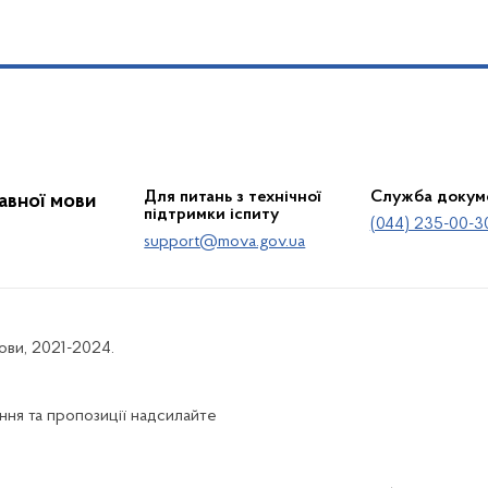
Для питань з технічної
Служба докум
жавної мови
підтримки іспиту
(044) 235-00-3
support@mova.gov.ua
мови, 2021-2024.
ня та пропозиції надсилайте