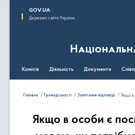
до
основного
GOV.UA
вмісту
Державні сайти України
Національна
Комісія
Діяльність
Документи
Співп
Головна
Громадськості
Запитання-відповіді
Якщо в особи є пос