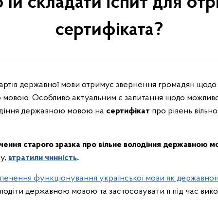
 їй складати іспит для о
сертифіката?
ндартів державної мови отримує звернення громадян щод
ю мовою. Особливо актуальним є запитання щодо можливо
одіння державною мовою на
сертифікат
про рівень вільн
чення старого зразка про вільне володіння державною 
у,
втратили чинність
.
печення функціонування української мови як державної
володіти державною мовою та застосовувати її під час вик