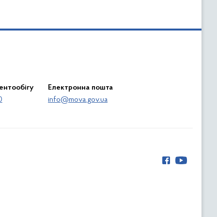
ентообігу
Електронна пошта
0
info@mova.gov.ua