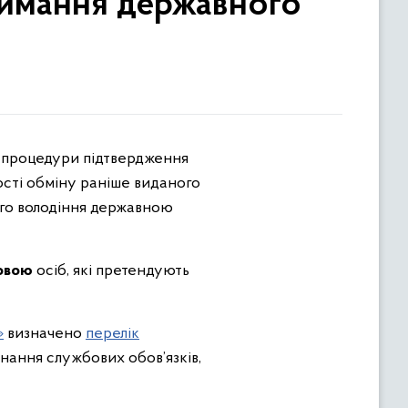
тримання державного
о процедури підтвердження
сті обміну раніше виданого
ого володіння державною
мовою
осіб, які претендують
»
визначено
перелік
онання службових обов’язків,