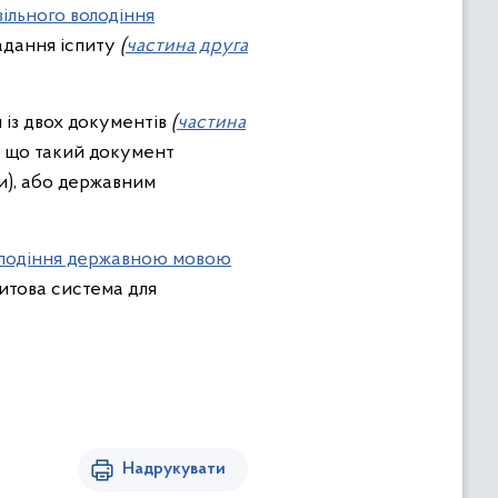
вільного володіння
адання іспиту
(
частина друга
 із двох документів
(
частина
, що такий документ
и), або державним
володіння державною мовою
питова система для
Надрукувати