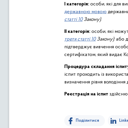
І категорія:
особи, які для в
державною мовою
державни
статті 10
Закону
)
.
ІІ категорія:
особи, які можу
третя статті 10
Закону
)
: або
підтверджує вивчення особо
сертифікатом, який видає Ко
Процедура складання іспит
іспит проходить із викорис
визначення рівня володіння
Реєстрація на іспит
здійсню
Поділитися
Link