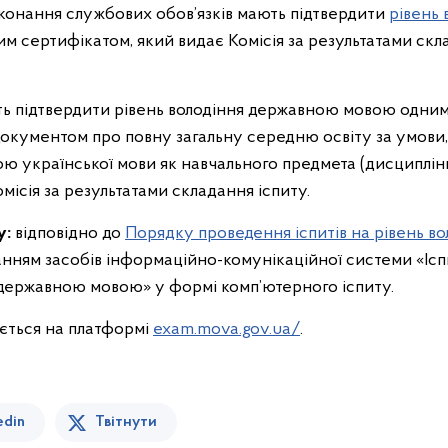
иконання службових обов’язків мають підтвердити
рівень 
м сертифікатом, який видає Комісія за результатами скл
ть підтвердити рівень володіння державною мовою одним
 документом про повну загальну середню освіту за умови
ю української мови як навчального предмета (дисциплін
місія за результатами складання іспиту.
у:
відповідно до
Порядку проведення іспитів на рівень 
танням засобів інформаційно-комунікаційної системи «Іс
 державною мовою» у формі комп’ютерного іспиту.
ється на платформі
exam.mova.gov.ua/
.
edin
Твітнути