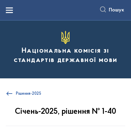
до
основного
Пошук
вмісту
Menu
Національна комісія зі
стандартів державної мови
Рішення-2025
Січень-2025, рішення № 1-40