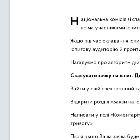
Національна комісія зі стандартів державної мови звертає увагу на неухильне дотримання заходів безпеки
всіма учасниками іспит
Якщо під час складання ісп
іспитову аудиторію й пройти
Нагадуємо про алгоритм дій
Скасувати заяву на іспит. Д
Зайти у свій електронний ка
Відкрити розділ «Заяви на і
Написати у полі «Коментарі
тривогу».
Після цього Ваша заява буд