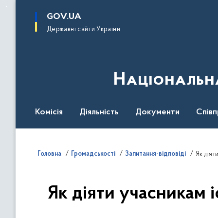
до
основного
GOV.UA
вмісту
Державні сайти України
Національна
Комісія
Діяльність
Документи
Співп
Головна
Громадськості
Запитання-відповіді
Як діят
Як діяти учасникам 