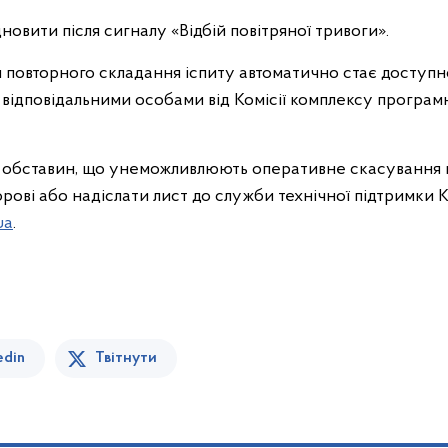
овити після сигналу «Відбій повітряної тривоги».
я повторного складання іспиту автоматично стає доступ
відповідальними особами від Комісії комплексу програмн
х обставин, що унеможливлюють оперативне скасування п
рові або надіслати лист до служби технічної підтримки К
ua
.
edin
Твітнути