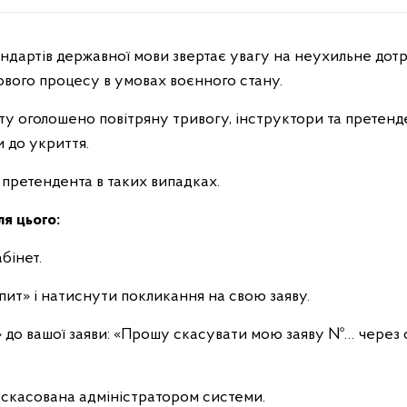
ового процесу в умовах воєнного стану.
иту оголошено повітряну тривогу, інструктори та претен
 до укриття.
 претендента в таких випадках.
ля цього:
бінет.
спит» і натиснути покликання на свою заяву.
» до вашої заяви: «Прошу скасувати мою заяву №… через
е скасована адміністратором системи.