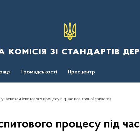
 комісія зі стандартів де
раця
Громадськості
Пресцентр
и учасникам іспитового процесу під час повітряної тривоги?
іспитового процесу під час