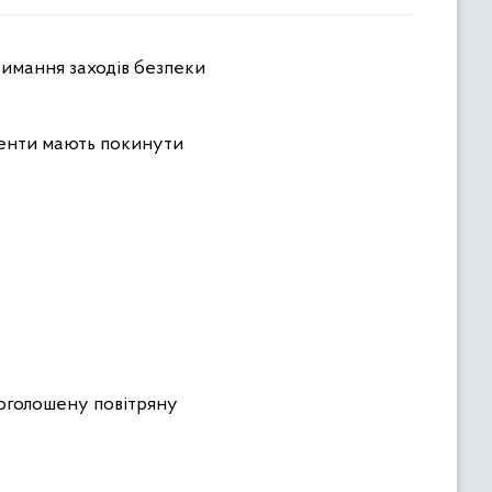
денти мають покинути
 оголошену повітряну