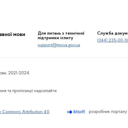
Для питань з технічної
Служба докум
жавної мови
підтримки іспиту
(044) 235-00-3
support@mova.gov.ua
мови, 2021-2024.
ня та пропозиції надсилайте
розробник порталу
e Commons Attribution 4.0