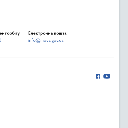
ентообігу
Електронна пошта
0
info@mova.gov.ua