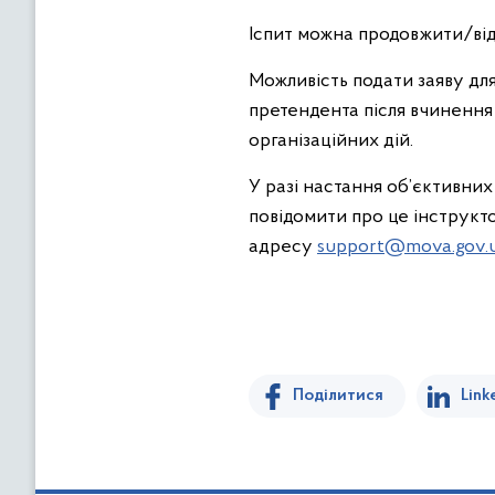
Іспит можна продовжити/відн
Можливість подати заяву дл
претендента після вчинення 
організаційних дій.
У разі настання об’єктивни
повідомити про це інструкто
адресу
support@mova.gov.
Поділитися
Link