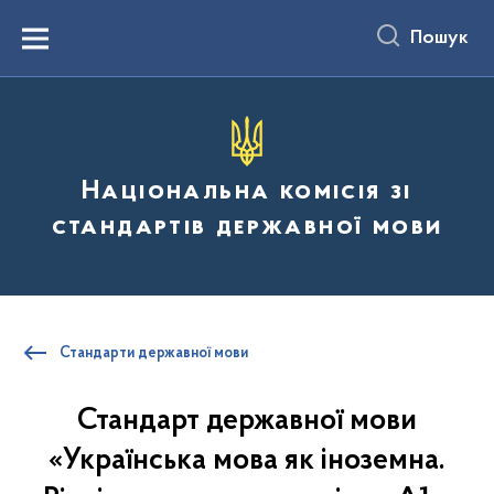
до
основного
Пошук
вмісту
Menu
Національна комісія зі
стандартів державної мови
Стандарти державної мови
Стандарт державної мови
«Українська мова як іноземна.