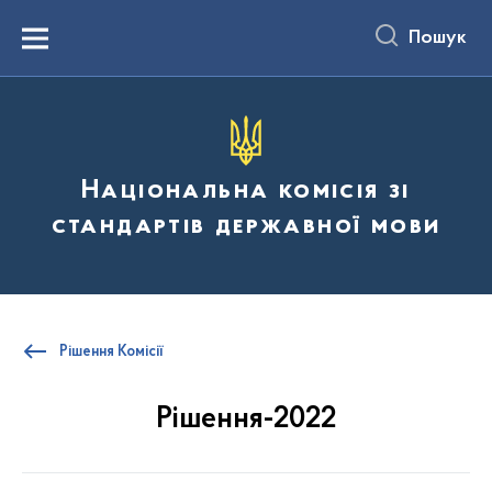
до
основного
Пошук
вмісту
Menu
Національна комісія зі
стандартів державної мови
Рішення Комісії
Рішення-2022