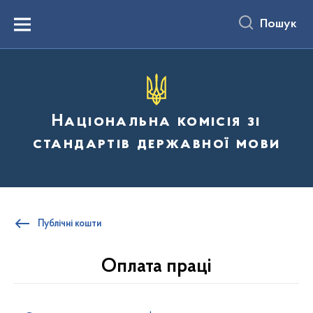
до
основного
Пошук
вмісту
Menu
Національна комісія зі
стандартів державної мови
Публічні кошти
Оплата праці