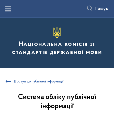
до
основного
Пошук
вмісту
Menu
Національна комісія зі
стандартів державної мови
Доступ до публічної інформації
Система обліку публічної
інформації