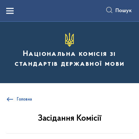
до
основного
Пошук
вмісту
Menu
Національна комісія зі
стандартів державної мови
Головна
Засідання Комісії