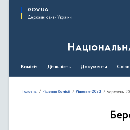
до
основного
GOV.UA
вмісту
Державні сайти України
Національна
Комісія
Діяльність
Документи
Співп
Головна
Рішення Комісії
Рішення-2023
Березень-20
Бер