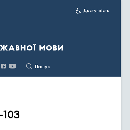
Доступність
ржавної мови
Пошук
-103