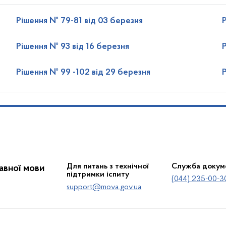
Рішення № 79-81 від 03 березня
Рішення № 93 від 16 березня
Рішення № 99 -102 від 29 березня
Для питань з технічної
Служба докум
жавної мови
підтримки іспиту
(044) 235-00-3
support@mova.gov.ua