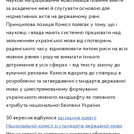
наукові напрацювання мовознавців повинні вийти
за академічні межі й слугувати основою для
нормативних актів на державному рівні.
Принципова позиція Комісії полягає у тому, що і
науковці, і влада мають системно працювати над
звільненням української мови від спотворень
радянського часу, відновлювати питомі риси на всіх
мовних рівнях і рішуче вимагати їхнього
дотримання в усіх сферах – від тексту закону до
вуличної реклами. Комісія відкрита до співпраці в
розробленні та затвердженні стандартів державної
мови, у цілеспрямованому формуванні
українського мовного ландшафту як головного
атрибута національної безпеки України.
30 вересня відбулося
засідання колегії
Національної комісії зі стандартів державної мови
.