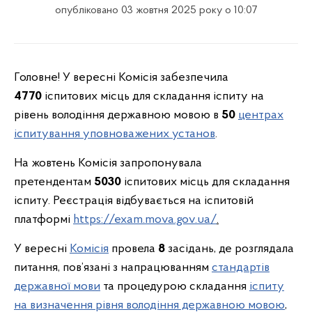
опубліковано 03 жовтня 2025 року о 10:07
Головне! У вересні Комісія забезпечила
4770
іспитових місць для складання іспиту на
рівень володіння державною мовою в
50
центрах
іспитування уповноважених установ
.
На жовтень Комісія запропонувала
претендентам
5030
іспитових місць для складання
іспиту. Реєстрація відбувається на іспитовій
платформі
https://exam.mova.gov.ua/
.
У вересні
Комісія
провела
8
засідань, де розглядала
питання, пов’язані з напрацюванням
стандартів
державної мови
та процедурою складання
іспиту
на визначення рівня володіння державною мовою
,