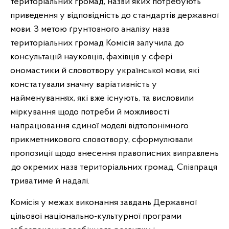
територіальних громад, назви яких потребують
приведення у відповідність до стандартів державної
мови. З метою ґрунтовного аналізу назв
територіальних громад Комісія залучила до
консультацій науковців, фахівців у сфері
ономастики й словотвору української мови, які
констатували значну варіативність у
найменуваннях, які вже існують, та висловили
міркування щодо потреби й можливості
напрацювання єдиної моделі відтопонімного
прикметникового словотвору, сформулювали
пропозиції щодо внесення правописних виправлень
до окремих назв територіальних громад. Співпраця
триватиме й надалі.
Комісія у межах виконання завдань Державної
цільової національно-культурної програми