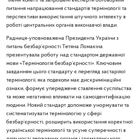
Члени колегії та запрошені експерти обговорили
питання напрацювання стандартів термінології та
перспективи використання штучного інтелекту в
роботі центральних органів виконавчої влади.
Радниця-уповноважена Президента України з
питань безбар’єрності Тетяна Ломакіна
презентувала роботу над стандартом державної
мови «Термінологія безбар’єрності». Ключовим
завданням цього стандарту є перегляд застарілої
термінології, яка подеколи має дискримінаційні
ознаки, формує упереджене ставлення суспільства
та може негативно впливати на самоідентифікацію
людини. Новий стандарт допоможе унормувати та
систематизувати термінологію у сфері
безбар’єрності, розширить використання коректної
української термінології та усуне суперечності в
діяльності державних органів і громадянського