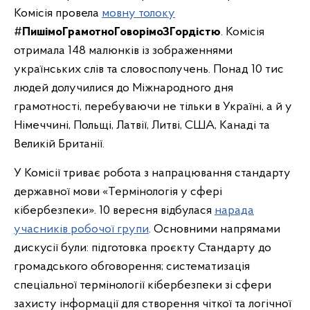
Комісія провела
мовну толоку
#
ПишімоГрамотноГоворімоЗГордістю
. Комісія
отримала 148 малюнків із зображеннями
українських слів та словосполучень. Понад 10 тис
людей долучилися до Міжнародного дня
грамотності, перебуваючи не тільки в Україні, а й у
Німеччині, Польщі, Латвії, Литві, США, Канаді та
Великій Британії.
У Комісії триває робота з напрацювання стандарту
державної мови «Термінологія у сфері
кібербезпеки». 10 вересня відбулася
нарада
учасників робочої групи
. Основними напрямами
дискусії були: підготовка проєкту Стандарту до
громадського обговорення; систематизація
спеціальної термінології кібербезпеки зі сфери
захисту інформації для створення чіткої та логічної