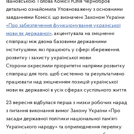
Івановською. Голова Комісії Юлія Чернобров
детально ознайомила Уповноважену з основними
завданнями Комісії, що визначені Законом України
«Про забезпечення функціонування української
мови як державної»
, акцентувала на зміцненні
співпраці між двома базовими державними
інституціями, які працюють у сфері збереження,
розвитку і захисту української мови.
Сторони
окреслили пріоритетні напрями розвитку
співпраці для того, щоб системно та результативно
працювати над зміцненням позицій української
мови як державної в усіх сферах суспільного життя.
23 вересня відбулася перша з низки робочих нарад
з питання виконання вимог Закону України «Про
засади державної політики національної пам’яті
Українського народу» та оприлюднення переліку