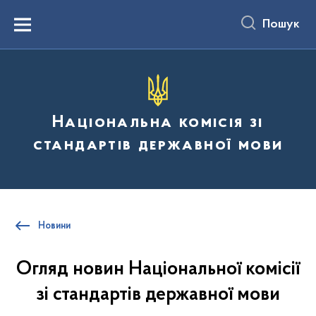
до
основного
Пошук
вмісту
Menu
Національна комісія зі
стандартів державної мови
Новини
Огляд новин Національної комісії
зі стандартів державної мови