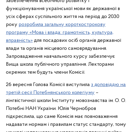
забезпечення всебічного розвитку і
функціонування української мови як державної в
усіх сферах суспільного життя на період до 2030
року
розробила загальну короткострокову
програму «Мова і влада: грамотність, культура,
вправність»
для посадових осіб органів державної
влади та органів місцевого самоврядування.
Запровадження навчального курсу забезпечує
Вища школа публічного управління. Лекторами
окремих тем будуть члени Комісії.
26 вересня Голова Комісії виступила
з доповіддю на
третій сесії Потебнянського колегіуму
–
лінгвістичної школи Інституту мовознавства ім. О. О.
Потебні НАН України. Юлія Чернобров
підкреслила, що саме Комісія має повноваження
надавати нормам і правилам статус стандарту, тому