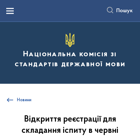
до
основного
Пошук
вмісту
Menu
Національна комісія зі
стандартів державної мови
Новини
Відкриття реєстрації для
складання іспиту в червні