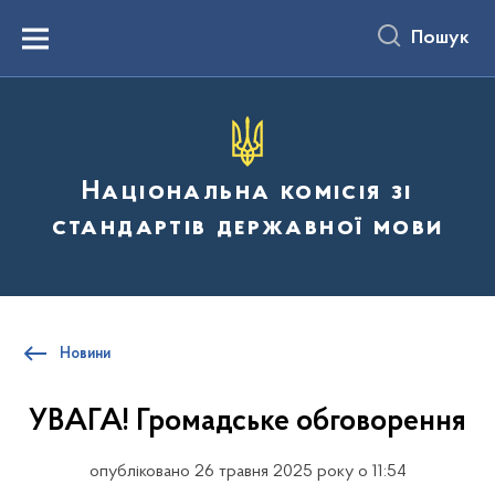
до
основного
Пошук
вмісту
Menu
Національна комісія зі
стандартів державної мови
Новини
УВАГА! Громадське обговорення
опубліковано 26 травня 2025 року о 11:54