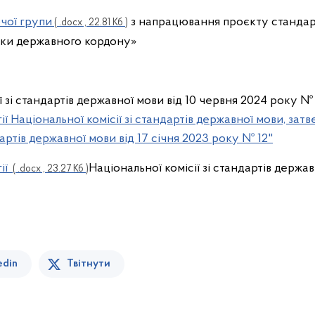
чої групи
з напрацювання проєкту стандар
( .docx , 22.81 Кб )
еки державного кордону»
ї зі стандартів державної мови від 10 червня 2024 року №
ї Національної комісії зі стандартів державної мови, за
дартів державної мови від 17 січня 2023 року № 12"
ії
Національної комісії зі стандартів держа
( .docx , 23.27 Кб )
edin
Твітнути