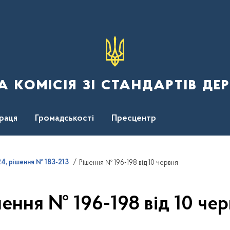
 комісія зі стандартів де
раця
Громадськості
Пресцентр
4, рішення № 183-213
Рішення № 196-198 від 10 червня
ення № 196-198 від 10 че