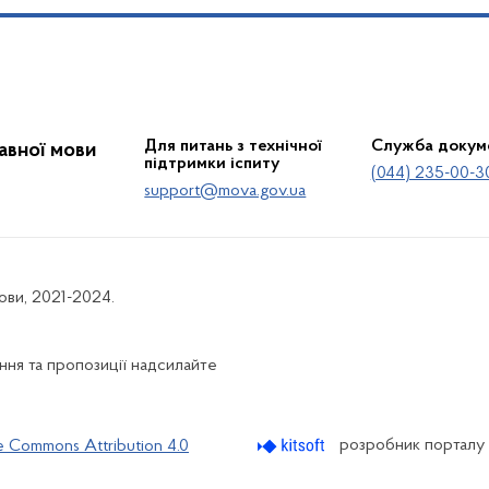
Для питань з технічної
Служба докум
жавної мови
підтримки іспиту
(044) 235-00-3
support@mova.gov.ua
мови, 2021-2024.
ня та пропозиції надсилайте
розробник порталу
e Commons Attribution 4.0