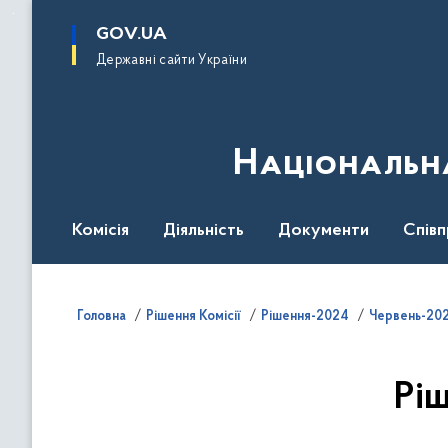
до
основного
GOV.UA
вмісту
Державні сайти України
Національна
Комісія
Діяльність
Документи
Співп
Головна
Рішення Комісії
Рішення-2024
Червень-202
Ріш