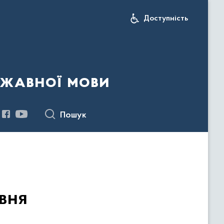
Доступність
ржавної мови
Пошук
рвня