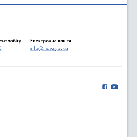
ентообігу
Електронна пошта
0
info@mova.gov.ua