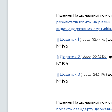
Рішення Національної комісі
результатів іспиту на ріве
видачу державних сертифік
Додаток 1
до
( .docx , 32.44 Кб )
№ 196
Додаток 2
до
( .docx , 22.94 Кб )
№ 196
Додаток 3
до
( .docx , 24.61 Кб )
№ 196
Рішення Національної комісі
проєкту стандарту державно