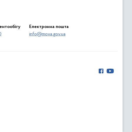
ентообігу
Електронна пошта
0
info@mova.gov.ua