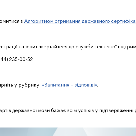
омитися з
Алгоритмом отримання державного сертифік
страції на іспит звертайтеся до служби технічної підтр
44) 235-00-52.
ирніть у рубрику
«Запитання – відповіді»
.
дартів державної мови бажає всім успіхів у підтвердженні