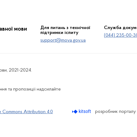
Для питань з технічної
Служба докум
жавної мови
підтримки іспиту
(044) 235-00-3
support@mova.gov.ua
мови, 2021-2024.
ня та пропозиції надсилайте
розробник порталу
e Commons Attribution 4.0