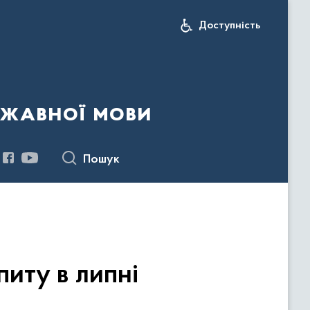
Доступність
ржавної мови
Пошук
питу в липні