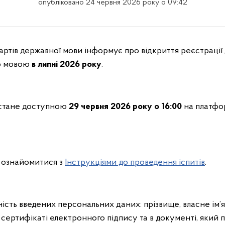
опубліковано 24 червня 2026 року о 09:42
дартів державної мови інформує про відкриття реєстрації
ою мовою
в
липні 2026 року
.
ї стане доступною
29
червня 2026 року о 16:00
на платфо
 ознайомитися з
Інструкціями до проведення іспитів
.
сть введених персональних даних: прізвище, власне ім’я та
в сертифікаті електронного підпису та в документі, який 