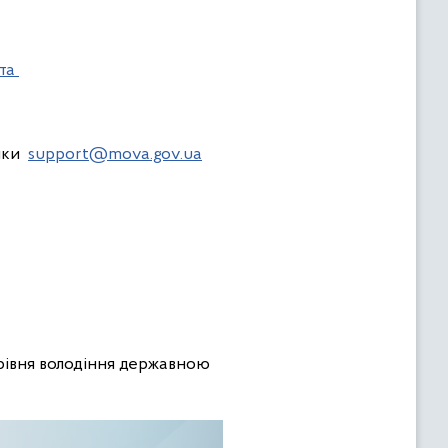
ата
имки
support@mova.gov.ua
 рівня володіння державною