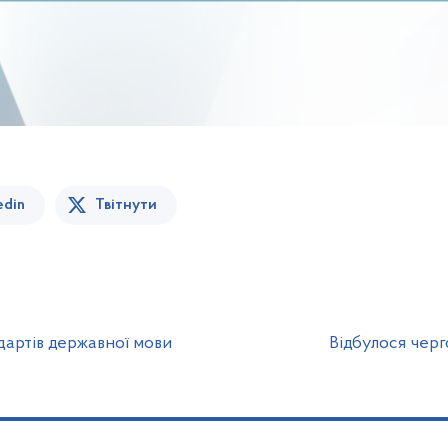
edin
Твітнути
ндартів державної мови
Відбулося черго