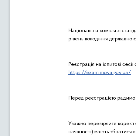
Національна комісія зі стан
рівень володіння державн
Реєстрація на іспитові сесі
https://exam.mova.gov.ua/
.
Перед реєстрацією радимо
Уважно перевіряйте коректні
наявності) мають збігатися 