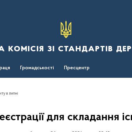
 комісія зі стандартів де
раця
Громадськості
Пресцентр
иту в липні
еєстрації для складання іс