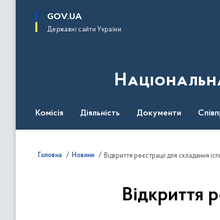
до
основного
GOV.UA
вмісту
Державні сайти України
Національна
Комісія
Діяльність
Документи
Співп
Головна
Новини
Відкриття реєстрації для складання ісп
Відкриття р