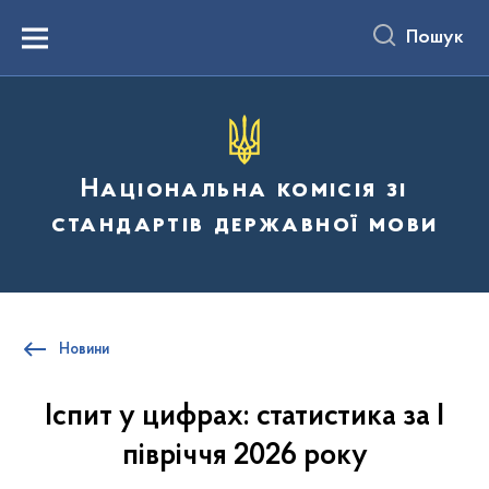
до
основного
Пошук
вмісту
Menu
Національна комісія зі
стандартів державної мови
Новини
Іспит у цифрах: статистика за І
півріччя 2026 року