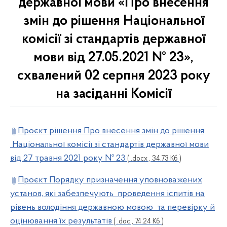
державної мови «Про внесення
змін до рішення Національної
комісії зі стандартів державної
мови від 27.05.2021 № 23»,
схвалений 02 серпня 2023 року
на засіданні Комісії
Проєкт рішення Про внесення змін до рішення
Національної комісії зі стандартів державної мови
від 27 травня 2021 року № 23
( .docx , 34.73 Кб )
Проєкт Порядку призначення уповноважених
установ, які забезпечують проведення іспитів на
рівень володіння державною мовою та перевірку й
оцінювання їх результатів
( .doc , 74.24 Кб )