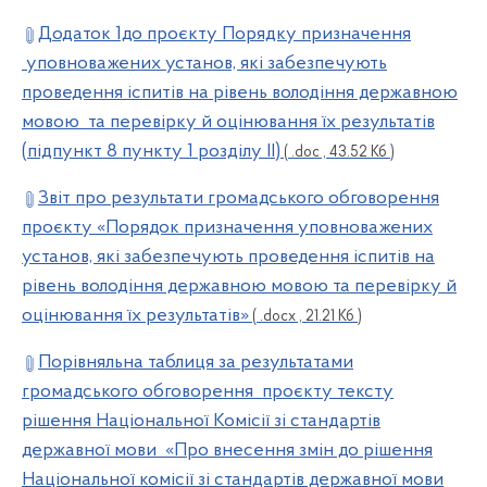
Додаток 1до проєкту Порядку призначення
уповноважених установ, які забезпечують
проведення іспитів на рівень володіння державною
мовою та перевірку й оцінювання їх результатів
(підпункт 8 пункту 1 розділу ІІ)
( .doc , 43.52 Кб )
Звіт про результати громадського обговорення
проєкту «Порядок призначення уповноважених
установ, які забезпечують проведення іспитів на
рівень володіння державною мовою та перевірку й
оцінювання їх результатів»
( .docx , 21.21 Кб )
Порівняльна таблиця за результатами
громадського обговорення проєкту тексту
рішення Національної Комісії зі стандартів
державної мови «Про внесення змін до рішення
Національної комісії зі стандартів державної мови