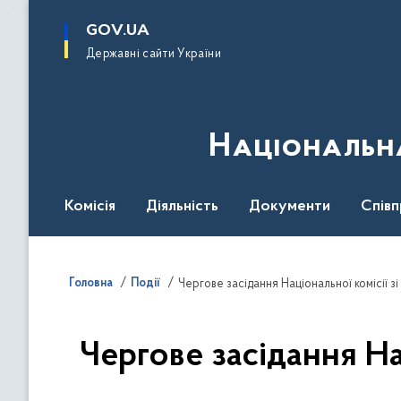
до
основного
GOV.UA
вмісту
Державні сайти України
Національна
Комісія
Діяльність
Документи
Співп
Головна
Події
Чергове засідання Національної комісії з
Чергове засідання На