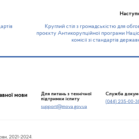
Наступ
дартів
Круглий стіл з громадськістю для обг
проєкту Антикорупційної програми Наці
комісії зі стандартів держав
Для питань з технічної
Служба докум
жавної мови
підтримки іспиту
(044) 235-00-3
support@mova.gov.ua
мови, 2021-2024.