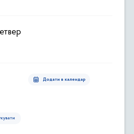
четвер
Додати в календар
кувати