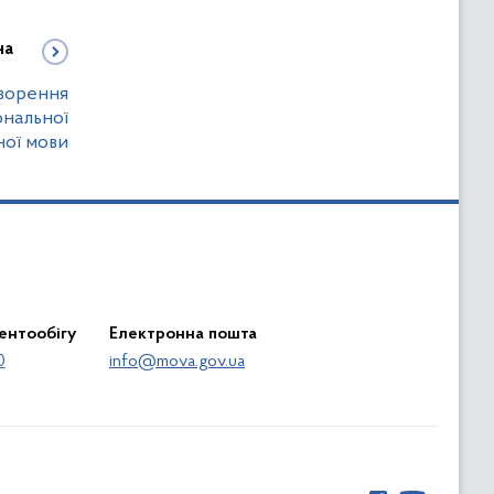
на
оворення
ональної
ної мови
ентообігу
Електронна пошта
0
info@mova.gov.ua