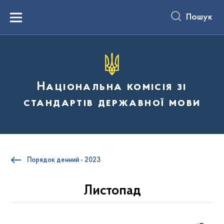
до
основного
Пошук
вмісту
Menu
Національна комісія зі
стандартів державної мови
Порядок денний - 2023
Листопад