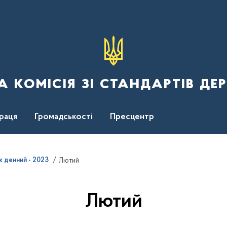
 комісія зі стандартів де
раця
Громадськості
Пресцентр
 денний - 2023
Лютий
Лютий