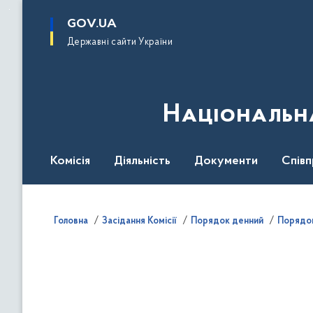
до
основного
GOV.UA
вмісту
Державні сайти України
Національна
Комісія
Діяльність
Документи
Співп
Головна
Засідання Комісії
Порядок денний
Порядок