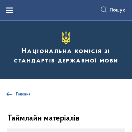
до
основного
Пошук
вмісту
Menu
Національна комісія зі
стандартів державної мови
Головна
Таймлайн матеріалів