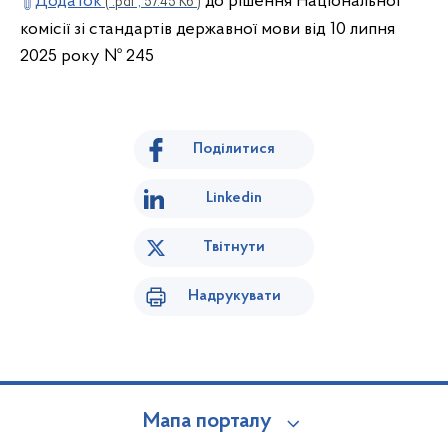
Додаток
до рішення Національної
( .pdf , 57.45 Кб )
комісії зі стандартів державної мови від 10 липня
2025 року № 245
Поділитися
Linkedin
Твітнути
Надрукувати
Мапа порталу