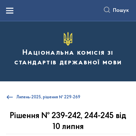
до
основного
Пошук
вмісту
Menu
Національна комісія зі
стандартів державної мови
Липень-2025, рішення № 229-269
Рішення № 239-242, 244-245 від
10 липня