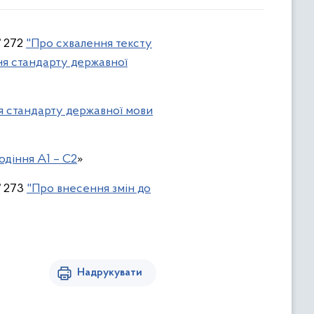
№ 272
"Про схвалення тексту
ня стандарту державної
 стандарту державної мови
одіння А1 – С2
»
№ 273
"Про внесення змін до
Надрукувати