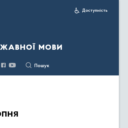
Доступність
ржавної мови
Пошук
рпня