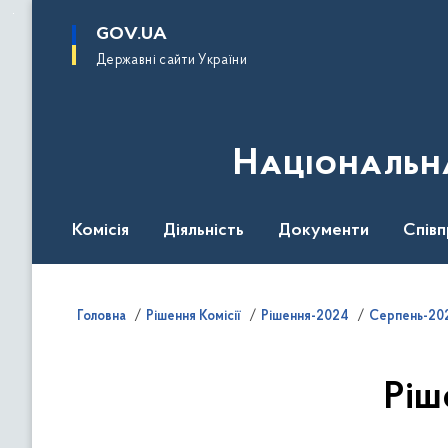
до
основного
GOV.UA
вмісту
Державні сайти України
Національна
Комісія
Діяльність
Документи
Співп
Головна
Рішення Комісії
Рішення-2024
Серпень-202
Ріш