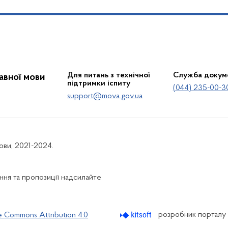
Для питань з технічної
Служба докум
жавної мови
підтримки іспиту
(044) 235-00-3
support@mova.gov.ua
мови, 2021-2024.
ня та пропозиції надсилайте
розробник порталу
e Commons Attribution 4.0