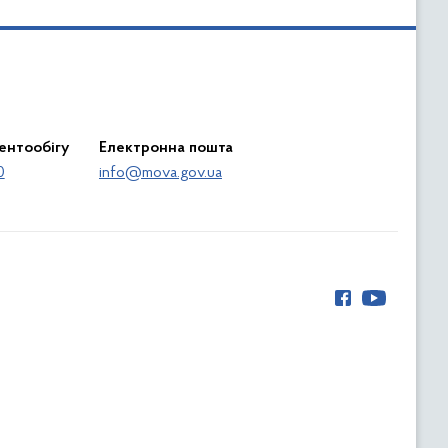
ентообігу
Електронна пошта
0
info@mova.gov.ua