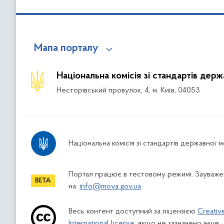
Мапа порталу
Національна комісія зі стандартів дер
Несторівський провулок, 4, м. Київ, 04053
Національна комісія зі стандартів державної 
Портал працює в тестовому режимі. Зауважен
на:
info@mova.gov.ua
Весь контент доступний за ліцензією
Creativ
International license
, якщо не зазначено інше