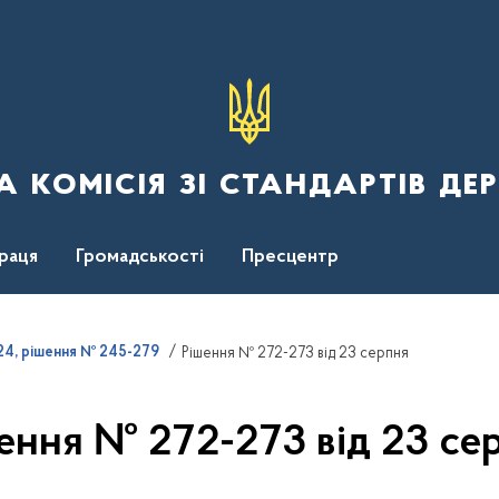
 комісія зі стандартів де
раця
Громадськості
Пресцентр
4, рішення № 245-279
Рішення № 272-273 від 23 серпня
ення № 272-273 від 23 се