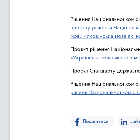
Рішення Національної комісі
проєкту рішення Національн
мови «Українська мова як іно
Проєкт рішення Національної
«Українська мова як іноземна
Проєкт Стандарту державно
Рішення Національної комісі
рішень Національної комісії 
Поділитися
Link