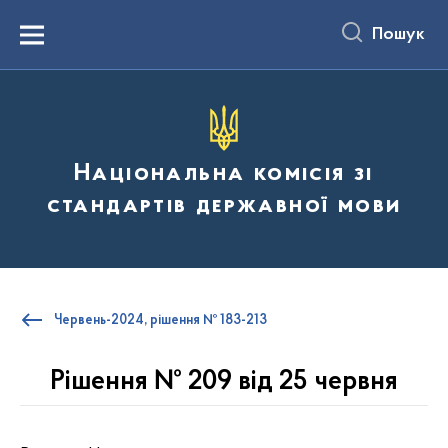
до
основного
Пошук
вмісту
Menu
Національна комісія зі
стандартів державної мови
Червень-2024, рішення № 183-213
Рішення № 209 від 25 червня