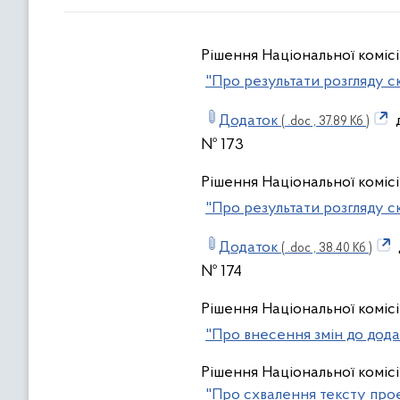
Рішення Національної комісі
"Про результати розгляду с
Додаток
д
( .doc , 37.89 Кб )
№ 173
Рішення Національної комісі
"Про результати розгляду с
Додаток
( .doc , 38.40 Кб )
№ 174
Рішення Національної комісі
"Про внесення змін до додат
Рішення Національної комісі
"Про схвалення тексту проє