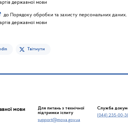
дартів державної мови
до Порядоку обробки та захисту персональних даних, 
дартів державної мови
edin
Твітнути
Для питань з технічної
Служба докум
жавної мови
підтримки іспиту
(044) 235-00-3
support@mova.gov.ua