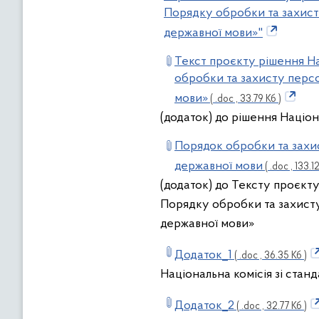
Порядку обробки та захисту
державної мови»"
Текст проєкту рішення На
обробки та захисту персо
мови»
( .doc , 33.79 Кб )
(додаток) до рішення Націон
Порядок обробки та захис
державної мови
( .doc , 133.12
(додаток) до Тексту проєкту
Порядку обробки та захисту 
державної мови»
Додаток_1
( .doc , 36.35 Кб )
Національна комісія зі стан
Додаток_2
( .doc , 32.77 Кб )