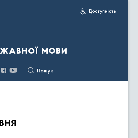
Доступність
ржавної мови
Пошук
вня