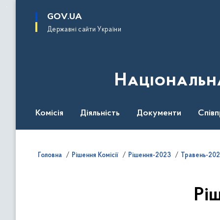
до
основного
GOV.UA
вмісту
Державні сайти України
Національна
Комісія
Діяльність
Документи
Співп
Головна
Рішення Комісії
Рішення-2023
Травень-202
Рі