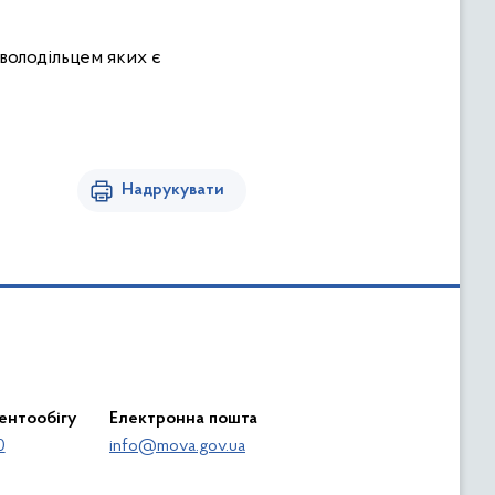
володільцем яких є
Надрукувати
ентообігу
Електронна пошта
0
info@mova.gov.ua