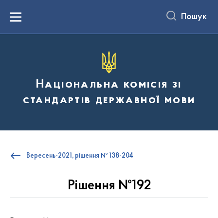
до
основного
Пошук
вмісту
Menu
Національна комісія зі
стандартів державної мови
Вересень-2021, рішення № 138-204
Рішення №192