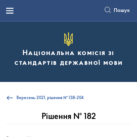
до
основного
Пошук
вмісту
Menu
Національна комісія зі
стандартів державної мови
Вересень-2021, рішення № 138-204
Рішення № 182