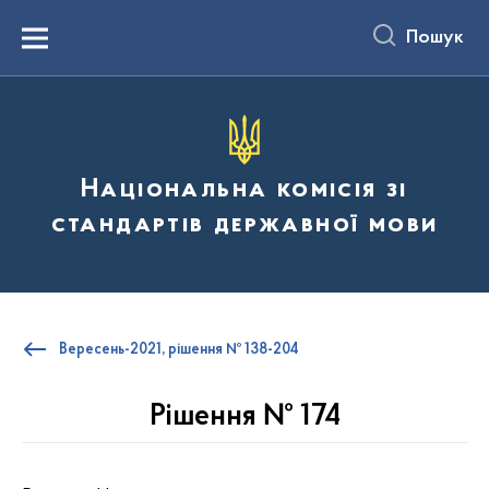
до
основного
Пошук
вмісту
Menu
Національна комісія зі
стандартів державної мови
Вересень-2021, рішення № 138-204
Рішення № 174