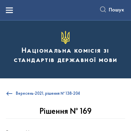
до
основного
Пошук
вмісту
Menu
Національна комісія зі
стандартів державної мови
Вересень-2021, рішення № 138-204
Рішення № 169