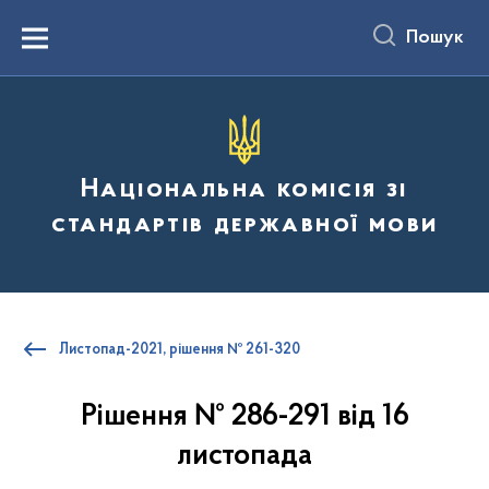
до
основного
Пошук
вмісту
Menu
Національна комісія зі
стандартів державної мови
Листопад-2021, рішення № 261-320
Рішення № 286-291 від 16
листопада