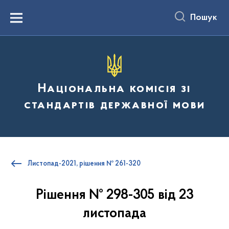
до
основного
Пошук
вмісту
Menu
Національна комісія зі
стандартів державної мови
Листопад-2021, рішення № 261-320
Рішення № 298-305 від 23
листопада