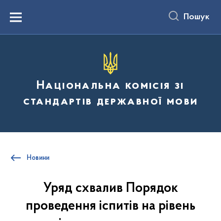
до
основного
Пошук
вмісту
Menu
Національна комісія зі
стандартів державної мови
Новини
Уряд схвалив Порядок
проведення іспитів на рівень