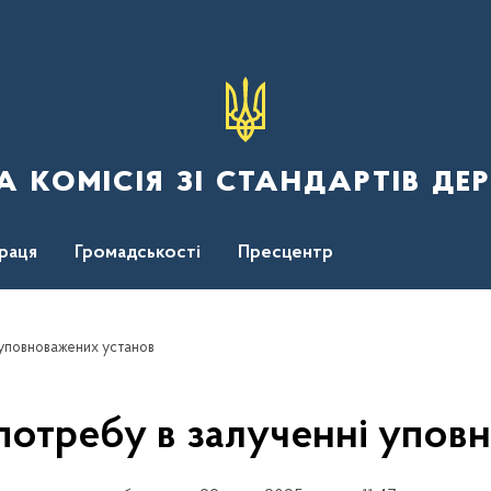
 комісія зі стандартів де
раця
Громадськості
Пресцентр
уповноважених установ
отребу в залученні упов