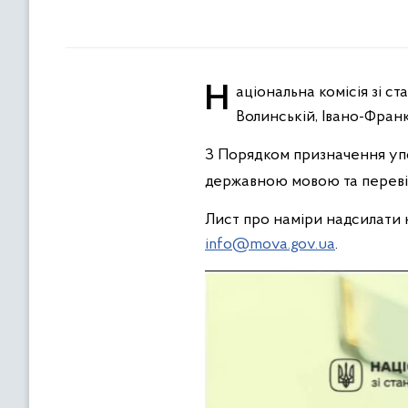
Національна комісія зі стандартів державної мови оголошує про потребу в залученні уповноважених установ у
Волинській, Івано-Франк
З Порядком призначення упо
державною мовою та перевір
Лист про наміри надсилати н
info@mova.gov.ua
.