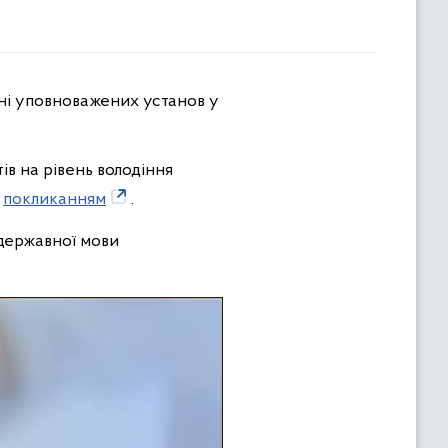
в на рівень володіння
покликанням
.
 державної мови