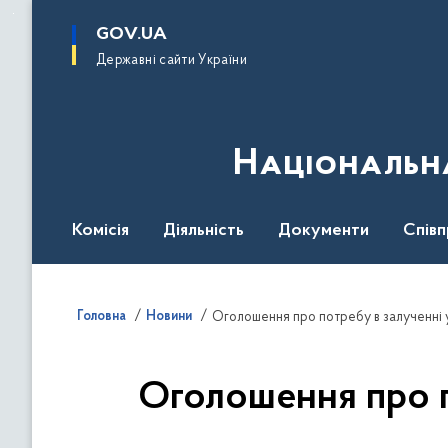
до
основного
GOV.UA
вмісту
Державні сайти України
Національна
Комісія
Діяльність
Документи
Співп
Головна
Новини
Оголошення про потребу в залученні 
Оголошення про п