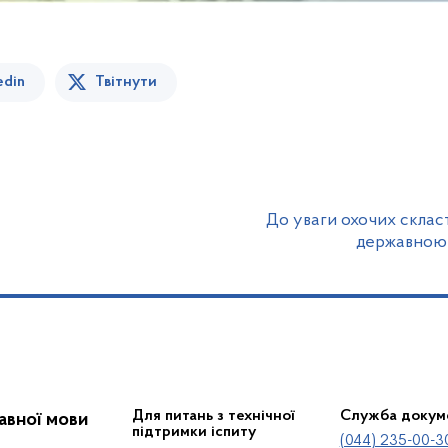
edin
Твітнути
До уваги охочих скласт
державною 
Для питань з технічної
Служба докум
жавної мови
підтримки іспиту
(044) 235-00-3