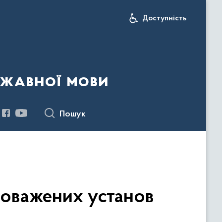
Доступність
ржавної мови
Пошук
новажених установ