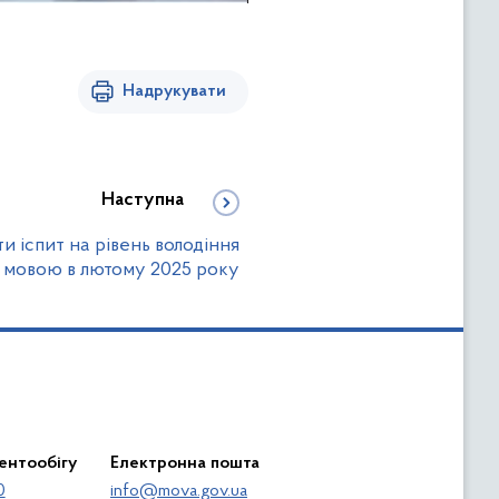
Надрукувати
Наступна
и іспит на рівень володіння
мовою в лютому 2025 року
ентообігу
Електронна пошта
0
info@mova.gov.ua