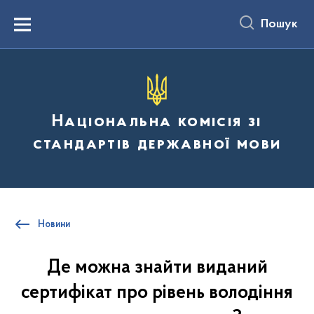
до
основного
Пошук
вмісту
Menu
Національна комісія зі
стандартів державної мови
Новини
Де можна знайти виданий
сертифікат про рівень володіння